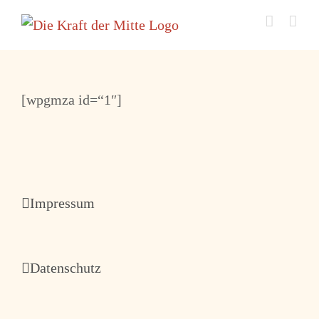
Zum
Inhalt
springen
[wpgmza id=“1″]
Impressum
Datenschutz