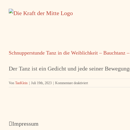
Zum
Inhalt
springen
Schnupperstunde Tanz in die Weiblichkeit – Bauchtanz
Der Tanz ist ein Gedicht und jede seiner Bewegungen
für
Von
TanKlein
|
Juli 19th, 2023
|
Kommentare deaktiviert
Schnupperstunde
Tanz
in
die
Weiblichkeit
–
Bauchtanz
Impressum
–
Beckenboden