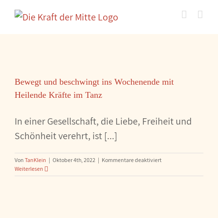
Zum
Inhalt
springen
Bewegt und beschwingt ins Wochenende mit
Heilende Kräfte im Tanz
In einer Gesellschaft, die Liebe, Freiheit und
Schönheit verehrt, ist [...]
für
Von
TanKlein
|
Oktober 4th, 2022
|
Kommentare deaktiviert
Bewegt
Weiterlesen
und
beschwingt
ins
Wochenende
mit