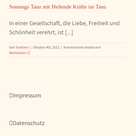
Heilende
Sonntags Tanz mit Heilende Kräfte im Tanz
Kräfte
im
Tanz
In einer Gesellschaft, die Liebe, Freiheit und
Schönheit verehrt, ist [...]
für
Von
TanKlein
|
Oktober 4th, 2022
|
Kommentare deaktiviert
Sonntags
Weiterlesen
Tanz
mit
Heilende
Kräfte
im
Tanz
Impressum
Datenschutz