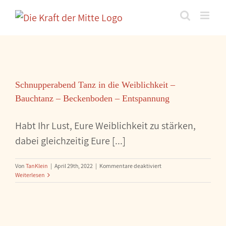
Zum
Inhalt
springen
Schnupperabend Tanz in die Weiblichkeit –
Bauchtanz – Beckenboden – Entspannung
Habt Ihr Lust, Eure Weiblichkeit zu stärken,
dabei gleichzeitig Eure [...]
für
Von
TanKlein
|
April 29th, 2022
|
Kommentare deaktiviert
Schnupperabend
Weiterlesen
Tanz
in
die
Weiblichkeit
–