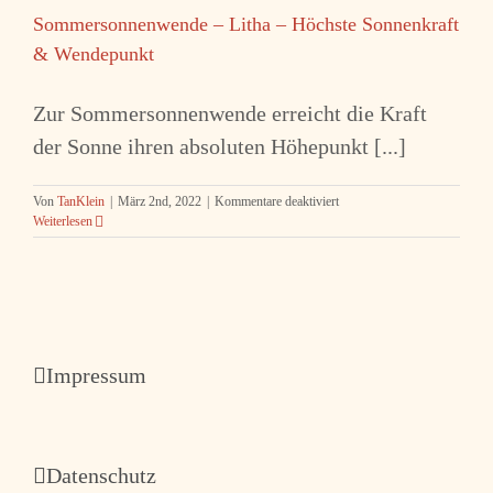
&
Sommersonnenwende – Litha – Höchste Sonnenkraft
Wendepunkt
& Wendepunkt
Zur Sommersonnenwende erreicht die Kraft
der Sonne ihren absoluten Höhepunkt [...]
für
Von
TanKlein
|
März 2nd, 2022
|
Kommentare deaktiviert
Sommersonnenwende
Weiterlesen
–
Litha
–
Höchste
Sonnenkraft
&
Wendepunkt
Impressum
Datenschutz