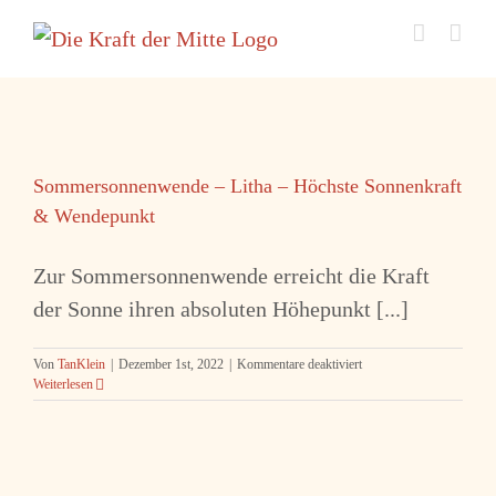
Zum
Inhalt
springen
Sommersonnenwende – Litha – Höchste Sonnenkraft
& Wendepunkt
Zur Sommersonnenwende erreicht die Kraft
der Sonne ihren absoluten Höhepunkt [...]
für
Von
TanKlein
|
Dezember 1st, 2022
|
Kommentare deaktiviert
Sommersonnenwende
Weiterlesen
–
Litha
–
Höchste
Sonnenkraft