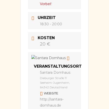
Vorbei!
UHRZEIT
18:30 - 20:00
KOSTEN
20 €
VERANSTALTUNGSORT
Santara Domhaus
Dieburger Straße 11
Seeheim-Jugenheim,
64342 Deutschland
WEBSITE
http://santara-
domhaus.de