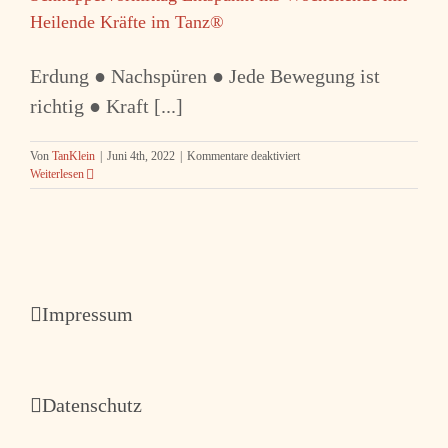
Heilende Kräfte im Tanz®
Erdung ● Nachspüren ● Jede Bewegung ist
richtig ● Kraft [...]
für
Von
TanKlein
|
Juni 4th, 2022
|
Kommentare deaktiviert
Schnuppervormittag
Weiterlesen
Entspannt
ins
Wochenende
mit
Heilende
Kräfte
im
Impressum
Tanz®
Datenschutz