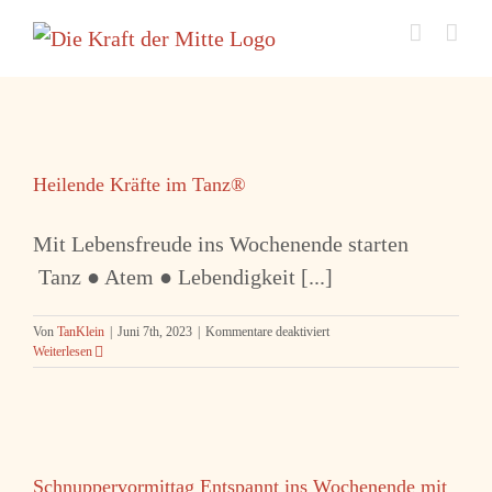
Zum
Inhalt
springen
Heilende Kräfte im Tanz®
Mit Lebensfreude ins Wochenende starten
Tanz ● Atem ● Lebendigkeit [...]
für
Von
TanKlein
|
Juni 7th, 2023
|
Kommentare deaktiviert
Heilende
Weiterlesen
Kräfte
im
Tanz®
Schnuppervormittag Entspannt ins Wochenende mit