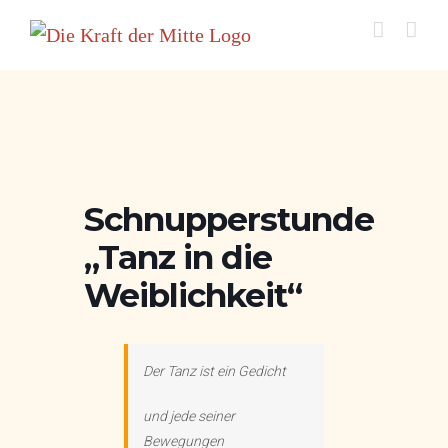
Zum
Inhalt
springen
Schnupperstunde
„Tanz in die
Weiblichkeit“
Der Tanz ist ein Gedicht
und jede seiner
Bewegungen