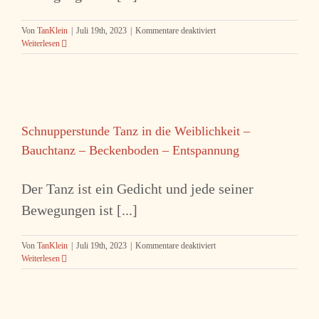
für
Von
TanKlein
|
Juli 19th, 2023
|
Kommentare deaktiviert
Schnupperstunde
Weiterlesen
„Tanz
in
die
Weiblichkeit“
Bauchtanz-
Beckenboden
Schnupperstunde Tanz in die Weiblichkeit –
–
Entspannung
Bauchtanz – Beckenboden – Entspannung
Der Tanz ist ein Gedicht und jede seiner
Bewegungen ist [...]
für
Von
TanKlein
|
Juli 19th, 2023
|
Kommentare deaktiviert
Schnupperstunde
Weiterlesen
Tanz
in
die
Weiblichkeit