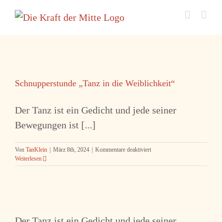
Zum
Inhalt
springen
Schnupperstunde „Tanz in die Weiblichkeit“
Der Tanz ist ein Gedicht und jede seiner
Bewegungen ist [...]
für
Von
TanKlein
|
März 8th, 2024
|
Kommentare deaktiviert
Schnupperstunde
Weiterlesen
„Tanz
in
die
Weiblichkeit“
Der Tanz ist ein Gedicht und jede seiner