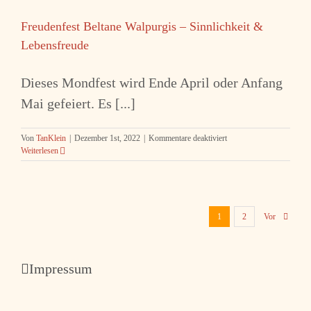
–
Bauchtanz
Freudenfest Beltane Walpurgis – Sinnlichkeit &
–
Beckenboden
Lebensfreude
–
Entspannung
Dieses Mondfest wird Ende April oder Anfang
Mai gefeiert. Es [...]
für
Von
TanKlein
|
Dezember 1st, 2022
|
Kommentare deaktiviert
Freudenfest
Weiterlesen
Beltane
Walpurgis
–
Sinnlichkeit
&
1
2
Vor
Lebensfreude
Impressum