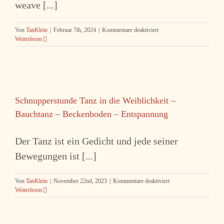
weave [...]
für
Von
TanKlein
|
Februar 7th, 2024
|
Kommentare deaktiviert
Freudenfest
Weiterlesen
Beltane
Walpurgis
–
Sinnlichkeit
&
Lebensfreude
Schnupperstunde Tanz in die Weiblichkeit –
Bauchtanz – Beckenboden – Entspannung
Der Tanz ist ein Gedicht und jede seiner
Bewegungen ist [...]
für
Von
TanKlein
|
November 22nd, 2023
|
Kommentare deaktiviert
Schnupperstunde
Weiterlesen
Tanz
in
die