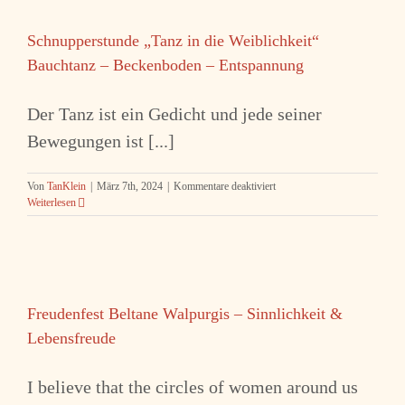
10
Termine
Schnupperstunde „Tanz in die Weiblichkeit“
Bauchtanz – Beckenboden – Entspannung
Der Tanz ist ein Gedicht und jede seiner
Bewegungen ist [...]
für
Von
TanKlein
|
März 7th, 2024
|
Kommentare deaktiviert
Schnupperstunde
Weiterlesen
„Tanz
in
die
Weiblichkeit“
Bauchtanz
–
Freudenfest Beltane Walpurgis – Sinnlichkeit &
Beckenboden
–
Lebensfreude
Entspannung
I believe that the circles of women around us