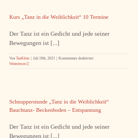
Weiblichkeit
–
Bauchtanz
Kurs „Tanz in die Weiblichkeit“ 10 Termine
–
Beckenboden
–
Der Tanz ist ein Gedicht und jede seiner
Entspannung
Bewegungen ist [...]
für
Von
TanKlein
|
Juli 19th, 2023
|
Kommentare deaktiviert
Kurs
Weiterlesen
„Tanz
in
die
Weiblichkeit“
10
Termine
Schnupperstunde „Tanz in die Weiblichkeit“
Bauchtanz- Beckenboden – Entspannung
Der Tanz ist ein Gedicht und jede seiner
Bewegungen ist [...]