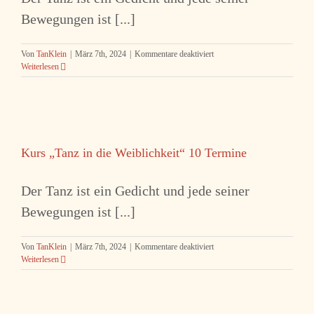
Bewegungen ist [...]
für
Von
TanKlein
|
März 7th, 2024
|
Kommentare deaktiviert
Weiterlesen
Kurs „Tanz in die Weiblichkeit“ 10 Termine
Der Tanz ist ein Gedicht und jede seiner
Bewegungen ist [...]
für
Von
TanKlein
|
März 7th, 2024
|
Kommentare deaktiviert
Kurs
Weiterlesen
„Tanz
in
die
Weiblichkeit“