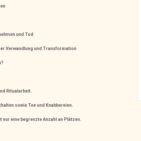
men
dnehmen und Tod
 der Verwandlung und Transformation
n?
nd Ritualarbeit.
nthalten sowie Tee und Knabbereien.
t nur eine begrenzte Anzahl an Plätzen.