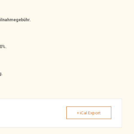
eilnahmegebühr.
00%.
g.
+ iCal Export