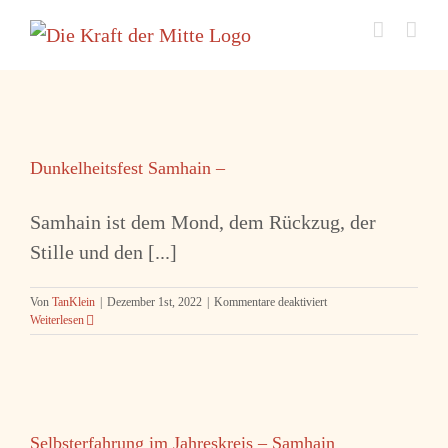
Zum
Inhalt
springen
Dunkelheitsfest Samhain –
Samhain ist dem Mond, dem Rückzug, der
Stille und den [...]
für
Von
TanKlein
|
Dezember 1st, 2022
|
Kommentare deaktiviert
Dunkelheitsfest
Weiterlesen
Samhain
–
Selbsterfahrung im Jahreskreis – Samhain