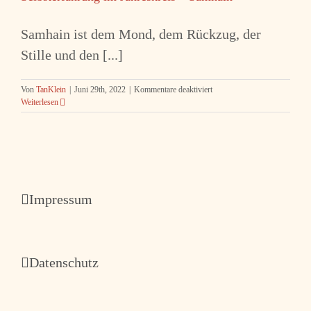
Samhain ist dem Mond, dem Rückzug, der
Stille und den [...]
für
Von
TanKlein
|
Juni 29th, 2022
|
Kommentare deaktiviert
Selbsterfahrung
Weiterlesen
im
Jahreskreis
–
Samhain
Impressum
Datenschutz