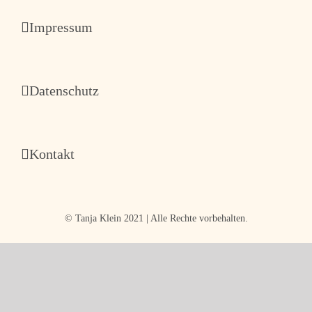
im
Tanz®
Impressum
Datenschutz
Kontakt
© Tanja Klein 2021 | Alle Rechte vorbehalten.