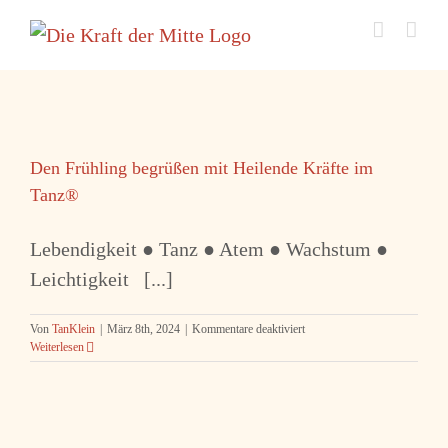
Zum
Inhalt
springen
Den Frühling begrüßen mit Heilende Kräfte im
Tanz®
Lebendigkeit ● Tanz ● Atem ● Wachstum ●
Leichtigkeit [...]
für
Von
TanKlein
|
März 8th, 2024
|
Kommentare deaktiviert
Den
Weiterlesen
Frühling
begrüßen
mit
Heilende
Kräfte