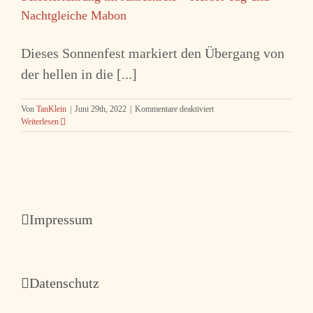
Nachtgleiche Mabon
Dieses Sonnenfest markiert den Übergang von
der hellen in die [...]
für
Von
TanKlein
|
Juni 29th, 2022
|
Kommentare deaktiviert
Selbsterfahrung
Weiterlesen
im
Jahreskreis
–
Herbst-
Tag-
und
Nachtgleiche
Impressum
Mabon
Datenschutz