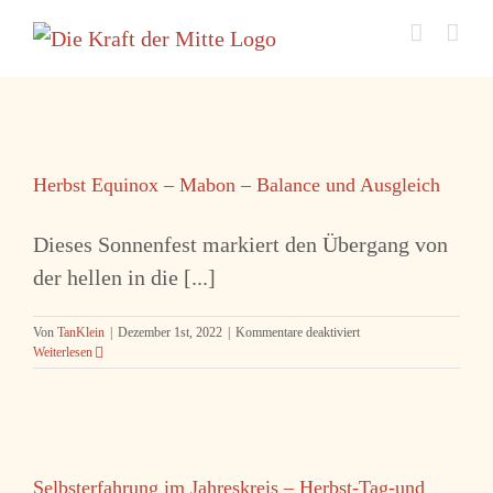
Zum
Inhalt
springen
Herbst Equinox – Mabon – Balance und Ausgleich
Dieses Sonnenfest markiert den Übergang von
der hellen in die [...]
für
Von
TanKlein
|
Dezember 1st, 2022
|
Kommentare deaktiviert
Herbst
Weiterlesen
Equinox
–
Mabon
–
Balance
und
Selbsterfahrung im Jahreskreis – Herbst-Tag-und
Ausgleich