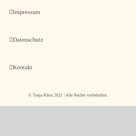
und
Loslassen
Impressum
Datenschutz
Kontakt
© Tanja Klein 2021 | Alle Rechte vorbehalten.