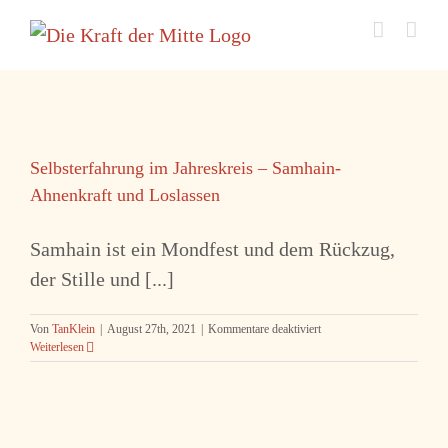
Zum
Inhalt
springen
Selbsterfahrung im Jahreskreis – Samhain-
Ahnenkraft und Loslassen
Samhain ist ein Mondfest und dem Rückzug,
der Stille und [...]
für
Von
TanKlein
|
August 27th, 2021
|
Kommentare deaktiviert
Selbsterfahrung
Weiterlesen
im
Jahreskreis
–
Samhain-
Ahnenkraft