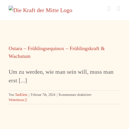
Zum
Inhalt
springen
Ostara – Frühlingsequinox – Frühlingskraft &
Wachstum
Um zu werden, wie man sein will, muss man
erst [...]
für
Von
TanKlein
|
Februar 7th, 2024
|
Kommentare deaktiviert
Ostara
Weiterlesen
–
Frühlingsequinox
–
Frühlingskraft
&