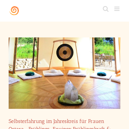
Zum
Inhalt
springen
Selbsterfahrung im Jahreskreis für Frauen
Ostara –Frühlings-Equinox Frühlingskraft &