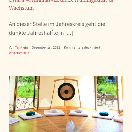
Wachstum
An dieser Stelle im Jahreskreis geht die
dunkle Jahreshälfte in [...]
für
Von
TanKlein
|
Dezember 1st, 2022
|
Kommentare deaktiviert
Selbsterfahrung
Weiterlesen
im
Jahreskreis
für
Frauen
Ostara
–
Frühlings-
Equinox
Frühlingskraft
&
Wachstum