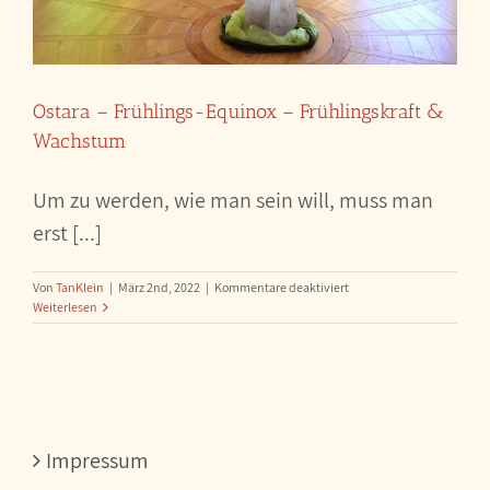
Ostara – Frühlings-Equinox – Frühlingskraft &
Wachstum
Um zu werden, wie man sein will, muss man
erst [...]
für
Von
TanKlein
|
März 2nd, 2022
|
Kommentare deaktiviert
Ostara
Weiterlesen
–
Frühlings-
Equinox
–
Frühlingskraft
&
Wachstum
Impressum